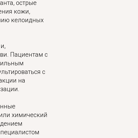
анта, острые
ения кожи,
анию келоидных
и,
ви. Пациентам с
абильным
льтироваться с
акции на
зации.
енные
 или химический
ведением
специалистом