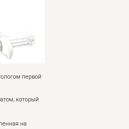
тологом первой
атом, который
вленная на