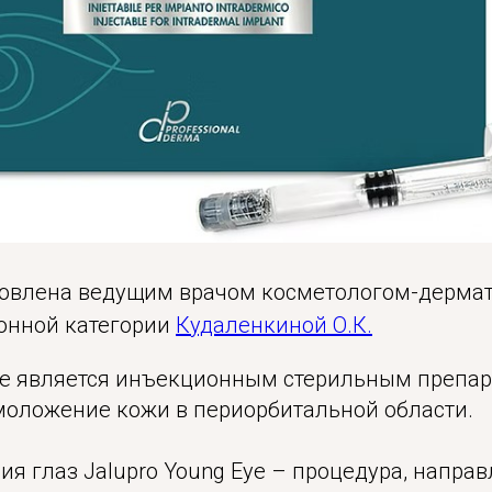
товлена ведущим врачом косметологом-дерма
онной категории
Кудаленкиной О.К.
Eye является инъекционным стерильным препар
моложение кожи в периорбитальной области.
я глаз Jalupro Young Eye – процедура, напра