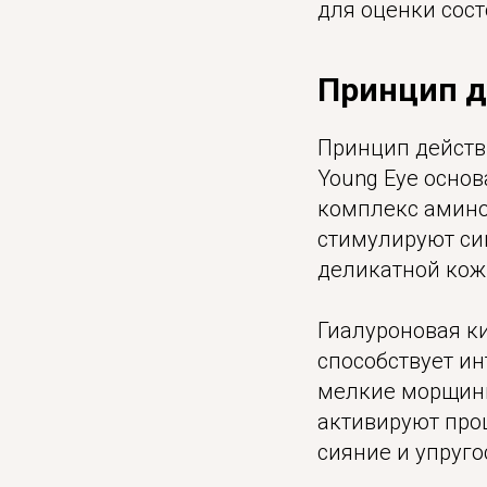
для оценки сос
Принцип д
Принцип действ
Young Eye осно
комплекс амино
стимулируют си
деликатной кожи
Гиалуроновая к
способствует и
мелкие морщины
активируют про
сияние и упруго