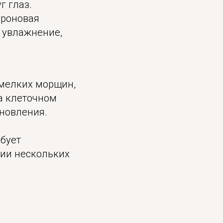
г глаз.
уроновая
е увлажнение,
 мелких морщин,
на клеточном
ановления.
бует
нии нескольких