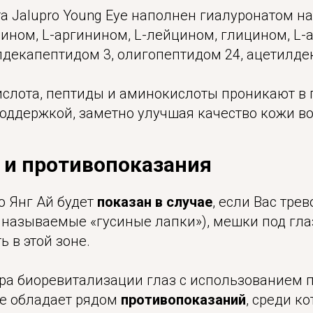
а Jalupro Young Eye наполнен гиалуронатом нат
ином, L-аргинином, L-лейцином, глицином, L-
лдекапептидом 3, олигопептидом 24, ацетилде
ислота, пептиды и аминокислоты проникают в 
оддержкой, заметно улучшая качество кожи во
 и противопоказания
о Янг Ай будет
показан в случае
, если Вас тр
к называемые «гусиные лапки»), мешки под гл
ь в этой зоне.
ра биоревитализации глаз с использованием 
ye обладает рядом
противопоказаний
, среди к