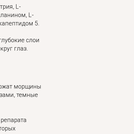
рия, L-
аланином, L-
капептидом 5.
глубокие слои
круг глаз.
евожат морщины
азами, темные
препарата
оторых