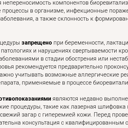
 непереносимость компонентов биоревитализ
 процессы в организме, инфекционные пораж
аболевания, а также склонность к формиров
оцедуры
запрещено
при беременности, лактаци
 патологиях и нарушениях свертываемости кро
аболеваниями в стадии обострения или нест
ровья рекомендуется предварительно проконсу
важно учитывать возможные аллергические ре
парата, применяемые в процессе биоревитали
отивопоказаниями
являются недавно выполн
кие процедуры, такие как лазерная шлифовка
е свежий загар с гиперемией кожи. Перед про
ательна консультация с квалифицированным 