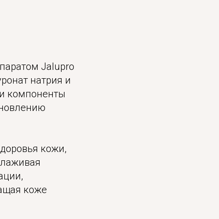
паратом Jalupro
ронат натрия и
ти компоненты
ановлению
здоровья кожи,
глаживая
ации,
ращая коже