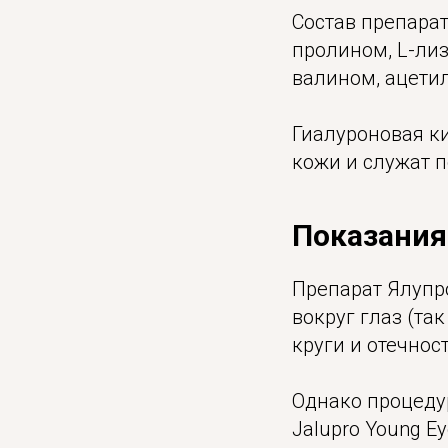
Состав препарат
пролином, L-лиз
валином, ацети
Гиалуроновая к
кожи и служат п
Показания
Препарат Ялупр
вокруг глаз (та
круги и отечност
Однако процеду
Jalupro Young E