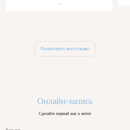
было, отек тоже быстро ушел, губки как
натуральные, уже думаю и второй раз к
вам придти ☺️
Посмотреть все отзывы
Онлайн-запись
Сделайте первый шаг к мечте
Ваше имя