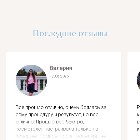
Последние отзывы
Валерия
12.08.2025
Все прошло отлично, очень боялась за
Р
саму процедуру и результат, но все
к
отлично! Прошло всё быстро,
в
косметолог настраивала только на
к
хорошее. Комков после процедуры не