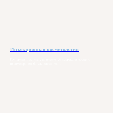
Инъекционная косметология
Контурная пластика, увеличение губ, коррекция морщин,
плазмотерапия, ботулинотерапия, ...