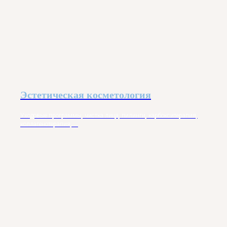
Эстетическая косметология
Уходовые программы, чистка лица, пилинги, карбокситерапия,
коллагенотерапия, ...