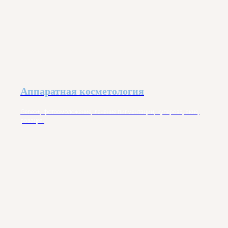
Аппаратная косметология
Geneo+, фотоомоложение, лечение пигментации, купероза, акне,
розацеа.